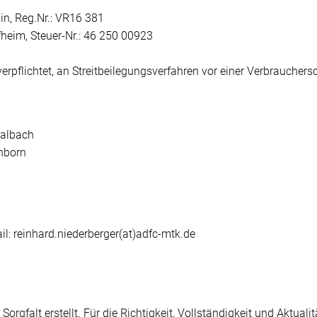
in, Reg.Nr.: VR16 381
eim, Steuer-Nr.: 46 250 00923
 verpflichtet, an Streitbeilegungsverfahren vor einer Verbraucher
walbach
hborn
l: reinhard.niederberger(at)adfc-mtk.de
Sorgfalt erstellt. Für die Richtigkeit, Vollständigkeit und Aktuali