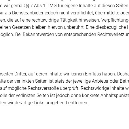
d wir gemäß § 7 Abs.1 TMG für eigene Inhalte auf diesen Seite
r als Diensteanbieter jedoch nicht verpflichtet, übermittelte od
 die auf eine rechtswidrige Tätigkeit hinweisen. Verpflichtung
nen Gesetzen bleiben hiervon unberührt. Eine diesbezügliche H
möglich. Bei Bekanntwerden von entsprechenden Rechtsverletzu
eiten Dritter, auf deren Inhalte wir keinen Einfluss haben. Desh
 der verlinkten Seiten ist stets der jeweilige Anbieter oder Betre
auf mögliche Rechtsverstöße überprüft. Rechtswidrige Inhalte w
olle der verlinkten Seiten ist jedoch ohne konkrete Anhaltspunkt
en wir derartige Links umgehend entfernen.